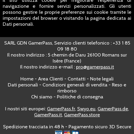
navigazione e fornire servizi personalizzati. Gli utenti
possono gestire le proprie preferenze sui cookie tramite le
impostazioni del browser o visitando la pagina dedicata ai
Dati personali.
SARL GDN GamerPass, Servizio clienti telefonico : +33 1 85
09 18 80
Il nostro indirizzo : 5 chemin de Daru 26100 Romans sur
Isère (France)
Il nostro indirizzo e-mail :
pro@gamerpass.it
Home
-
Area Clienti
-
Contatti
-
Note legali
Dati personali
-
Condizioni generali di vendita
-
Reso e
rimborso
Chi siamo
-
Politiche di consegna
I nostri siti europei:
GamerPass.fr
,
Swyo.eu
,
GamerPass.de
,
GamerPass.it
,
GamerPass.store
Spedizione tracciata in 48 h - Pagamento sicuro 3D Secure