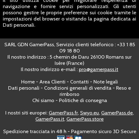
navigazione e fornire servizi personalizzati. Gli utenti
possono gestire le proprie preferenze sui cookie tramite le
impostazioni del browser o visitando la pagina dedicata ai
Dati personali.
SARL GDN GamerPass, Servizio clienti telefonico : +33 1 85
09 18 80
Il nostro indirizzo : 5 chemin de Daru 26100 Romans sur
Isère (France)
Il nostro indirizzo e-mail :
pro@gamerpass.it
Home
-
Area Clienti
-
Contatti
-
Note legali
Dati personali
-
Condizioni generali di vendita
-
Reso e
rimborso
Chi siamo
-
Politiche di consegna
I nostri siti europei:
GamerPass.fr
,
Swyo.eu
,
GamerPass.de
,
GamerPass.it
,
GamerPass.store
Spedizione tracciata in 48 h - Pagamento sicuro 3D Secure