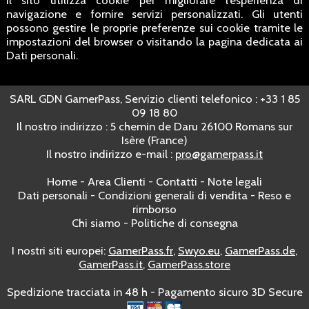
navigazione e fornire servizi personalizzati. Gli utenti
possono gestire le proprie preferenze sui cookie tramite le
impostazioni del browser o visitando la pagina dedicata ai
Dati personali.
SARL GDN GamerPass, Servizio clienti telefonico : +33 1 85
09 18 80
Il nostro indirizzo : 5 chemin de Daru 26100 Romans sur
Isère (France)
Il nostro indirizzo e-mail :
pro@gamerpass.it
Home
-
Area Clienti
-
Contatti
-
Note legali
Dati personali
-
Condizioni generali di vendita
-
Reso e
rimborso
Chi siamo
-
Politiche di consegna
I nostri siti europei:
GamerPass.fr
,
Swyo.eu
,
GamerPass.de
,
GamerPass.it
,
GamerPass.store
Spedizione tracciata in 48 h - Pagamento sicuro 3D Secure