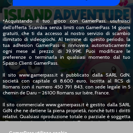
Acquistando il tuo gioco con GamerPass, usufruisci
*
dell'offerta Scambia senza limiti con GamerPass 14 giorni
gratuiti, che ti da accesso al nostro servizio di scambio
illimitato di videogiochi. Al termine di questo periodo, la
tua adhesion GamerPass si rinnovera automaticamente
ogni mese al prezzo di 39,99€. Puoi modificare le
preferenze o terminarla in qualsiasi momento dal tuo
Spazio Clienti GamerPass.
Il sito www.gamerpass.it è pubblicato dalla SARL GdN,
società con capitale di 8.600 euro, iscritta al RCS di
Romans con il numero 450 791 843, con sede legale in 5
chemin de Daru – 26100 Romans sur Isère, France.
Il sito commerciale www.gamerpass.it è gestito dalla SARL
GdN che ne detiene la piena proprietà, nonché tutti i diritti
relativi. Qualsiasi riproduzione totale o parziale è soggetta
all'autorizzazione dei proprietari. Tuttavia, i collegamenti
ipertestuali verso il sito sono consentiti senza richiesta