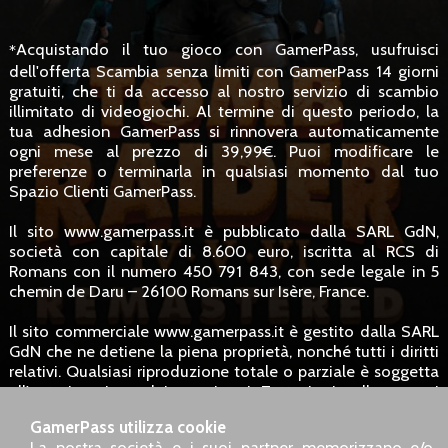
Acquistando il tuo gioco con GamerPass, usufruisci
*
dell'offerta Scambia senza limiti con GamerPass 14 giorni
gratuiti, che ti da accesso al nostro servizio di scambio
illimitato di videogiochi. Al termine di questo periodo, la
tua adhesion GamerPass si rinnovera automaticamente
ogni mese al prezzo di 39,99€. Puoi modificare le
preferenze o terminarla in qualsiasi momento dal tuo
Spazio Clienti GamerPass.
Il sito www.gamerpass.it è pubblicato dalla SARL GdN,
società con capitale di 8.600 euro, iscritta al RCS di
Romans con il numero 450 791 843, con sede legale in 5
chemin de Daru – 26100 Romans sur Isère, France.
Il sito commerciale www.gamerpass.it è gestito dalla SARL
GdN che ne detiene la piena proprietà, nonché tutti i diritti
relativi. Qualsiasi riproduzione totale o parziale è soggetta
all'autorizzazione dei proprietari. Tuttavia, i collegamenti
ipertestuali verso il sito sono consentiti senza richiesta
GamerPass utilizza cookie
specifica.
La nostra società e i suoi partner memorizzano e/o