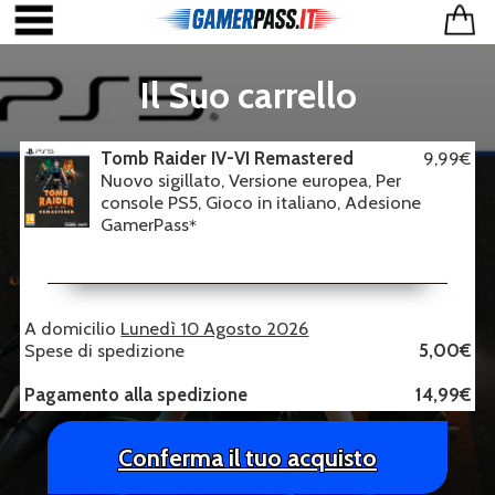
Il Suo carrello
Tomb Raider IV-VI Remastered
9,99€
Nuovo sigillato, Versione europea, Per
console PS5, Gioco in italiano, Adesione
GamerPass
*
A domicilio
Lunedì 10 Agosto 2026
Spese di spedizione
5,00€
Pagamento alla spedizione
14,99€
Conferma il tuo acquisto