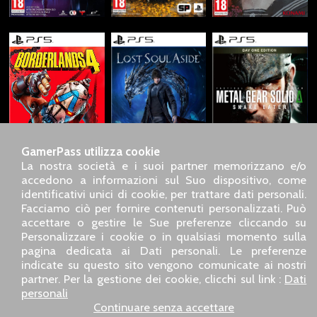
GamerPass utilizza cookie
La nostra società e i suoi partner memorizzano e/o
accedono a informazioni sul Suo dispositivo, come
identificativi unici di cookie, per trattare dati personali.
SARL GDN GamerPass, Servizio clienti telefonico : +33 1 85
Facciamo ciò per fornire contenuti personalizzati. Può
09 18 80
accettare o gestire le Sue preferenze cliccando su
Il nostro indirizzo : 5 chemin de Daru 26100 Romans sur
Personalizzare i cookie o in qualsiasi momento sulla
Isère (France)
pagina dedicata ai Dati personali. Le preferenze
Il nostro indirizzo e-mail :
pro@gamerpass.it
indicate su questo sito vengono comunicate ai nostri
partner. Per la gestione dei cookie, clicchi sul link :
Dati
Home
-
Area Clienti
-
Contatti
-
Note legali
personali
Dati personali
-
Condizioni generali di vendita
-
Reso e
Continuare senza accettare
rimborso