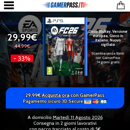
Disco BluRay, Versione
29,99€
europea, Gioco in
italiano, Nuovo
sigillato
44,99€
Scambia senza limiti
- 33%
con GamerPass
14 giorni gratis
29,99€
Acquista ora
con GamerPass
Pagamento sicuro 3D Secure
A domicilio
Martedì 11 Agosto 2026
Consegna in 2 giorni lavorativi
con pacco tracciato al costo di 5€