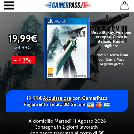
Disco BluRay, Versione
19,99€
europea, Gioco in
italiano, Nuovo
sigillato
34,99€
Scambia senza limiti
- 43%
con GamerPass
14 giorni gratis
19,99€
Acquista ora
con GamerPass
Pagamento sicuro 3D Secure
A domicilio
Martedì 11 Agosto 2026
Consegna in 2 giorni lavorativi
con pacco tracciato al costo di 5€