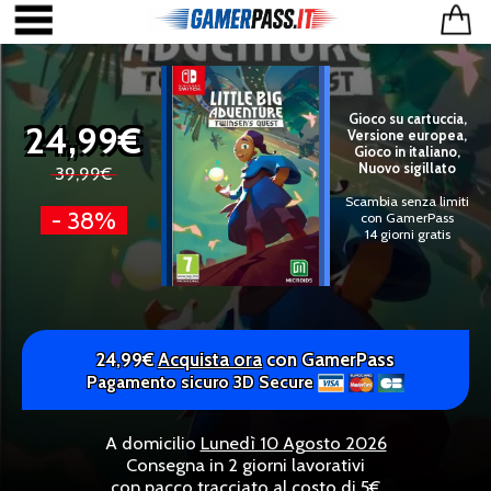
Gioco su cartuccia,
24,99€
Versione europea,
Gioco in italiano,
Nuovo sigillato
39,99€
Scambia senza limiti
- 38%
con GamerPass
14 giorni gratis
24,99€
Acquista ora
con GamerPass
Pagamento sicuro 3D Secure
A domicilio
Lunedì 10 Agosto 2026
Consegna in 2 giorni lavorativi
con pacco tracciato al costo di 5€