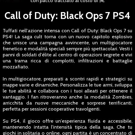
con pacco tracciato al costo di 5€
Call of Duty: Black Ops 7 PS4
Tuffati nell'azione intensa con Call of Duty: Black Ops 7 su
PS4! La saga cult torna con un nuovo capitolo esplosivo
che unisce una campagna avvincente, un multigiocatore
frenetico e modalità speciali sempre più spettacolari. Vesti i
panni di soldati d'élite al centro di operazioni segrete e vivi
una trama ricca di complotti, infiltrazioni e battaglie
mozzafiato.
In multigiocatore, preparati a scontri rapidi e strategici su
mappe varie e dinamiche. Personalizza le tue armi, sviluppa
le tue abilità e collabora con i tuoi alleati per ottenere il
vantaggio. I fan ritroveranno anche la modalità Zombies,
arricchita da nuove meccaniche e sorprese terrificanti,
perfetta per sessioni cooperative travolgenti.
Su PS4, il gioco offre un'esperienza fluida e accessibile,
mantenendo intatta l'intensità tipica della saga. Che tu
giochi in solitaria o online, ogni partita è un concentrato di