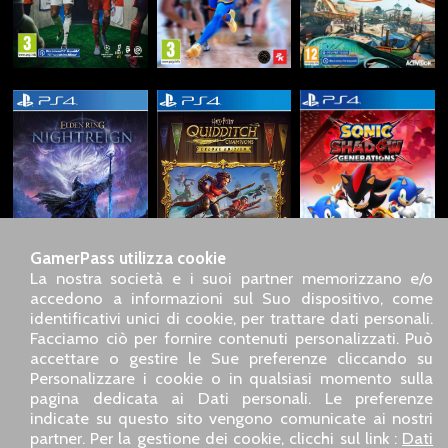
GamerPass utilizza cookie
La nostra società e i suoi partner memorizzano e/o
accedono a informazioni sul Suo dispositivo, come
identificativi unici di cookie, per trattare dati personali.
SARL GDN GamerPass, Servizio clienti telefonico : +33 1 85
Facciamo ciò per fornire contenuti personalizzati. Può
09 18 80
accettare o gestire le Sue preferenze cliccando su
Il nostro indirizzo : 5 chemin de Daru 26100 Romans sur
Personalizzare i cookie o in qualsiasi momento sulla
Isère (France)
pagina dedicata ai Dati personali. Le preferenze
Il nostro indirizzo e-mail :
pro@gamerpass.it
indicate su questo sito vengono comunicate ai nostri
partner. Per la gestione dei cookie, clicchi sul link :
Dati