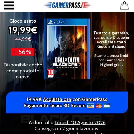
Gioco usato
19,99€
Testato e garantito,
custodia e Disque in
44,99€
eccellente stato
Gioco in italiano
- 56%
Scambia senza limiti
con GamerPass
Disponibile anche
14 giorni gratis
come prodotto
nuovo
19,99€
Acquista ora
con GamerPass
Pagamento sicuro 3D Secure
A domicilio
Lunedì 10 Agosto 2026
Consegna in 2 giorni lavorativi