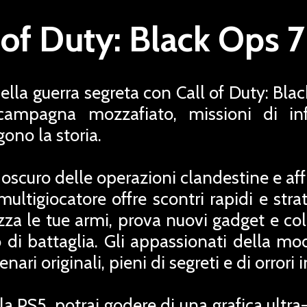
 of Duty: Black Ops 
ella guerra segreta con Call of Duty: Bla
ampagna mozzafiato, missioni di infi
ono la storia.
 oscuro delle operazioni clandestine e aff
 multigiocatore offre scontri rapidi e str
zza le tue armi, prova nuovi gadget e coll
di battaglia. Gli appassionati della m
enari originali, pieni di segreti e di orrori
a PS5, potrai godere di una grafica ultra-