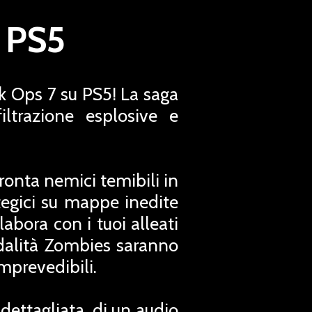
7 PS5
ck Ops 7 su PS5! La saga
ltrazione esplosive e
ronta nemici temibili in
ategici su mappe inedite
abora con i tuoi alleati
odalità Zombies saranno
 imprevedibili.
dettagliata, di un audio