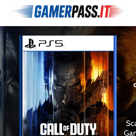
€
Sc
Gam