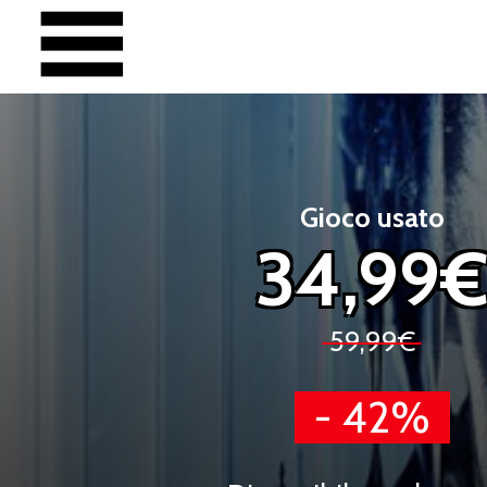
Gioco usato
34,99
59,99€
- 42%