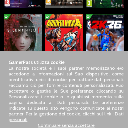
GamerPass utilizza cookie
La nostra società e i suoi partner memorizzano e/o
accedono a informazioni sul Suo dispositivo, come
identificativi unici di cookie, per trattare dati personali.
SARL GDN GamerPass, Servizio clienti telefonico : +33 1 85
Facciamo ciò per fornire contenuti personalizzati. Può
09 18 80
accettare o gestire le Sue preferenze cliccando su
Il nostro indirizzo : 5 chemin de Daru 26100 Romans sur
Personalizzare i cookie o in qualsiasi momento sulla
Isère (France)
pagina dedicata ai Dati personali. Le preferenze
Il nostro indirizzo e-mail :
pro@gamerpass.it
indicate su questo sito vengono comunicate ai nostri
partner. Per la gestione dei cookie, clicchi sul link :
Dati
Home
-
Area Clienti
-
Contatti
-
Note legali
personali
Dati personali
-
Condizioni generali di vendita
-
Reso e
Continuare senza accettare