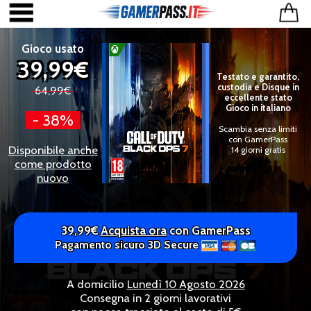
Gioco usato
39,99€
Testato e garantito,
custodia e Disque in
64,99€
eccellente stato
Gioco in italiano
- 38%
Scambia senza limiti
con GamerPass
Disponibile anche
14 giorni gratis
come prodotto
nuovo
39,99€
Acquista ora
con GamerPass
Pagamento sicuro 3D Secure
A domicilio
Lunedì 10 Agosto 2026
Consegna in 2 giorni lavorativi