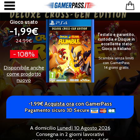
Gioco usato
-1,99€
Testato e garantito,
custodia e Disque in
24,99€
eccellente stato
Gioco in italiano
- 108%
Scambia senza limiti
con GamerPass
Disponibile anche
14 giorni gratis
come prodotto
nuovo
-1,99€
Acquista ora
con GamerPass
Pagamento sicuro 3D Secure
A domicilio
Lunedì 10 Agosto 2026
Consegna in 2 giorni lavorativi