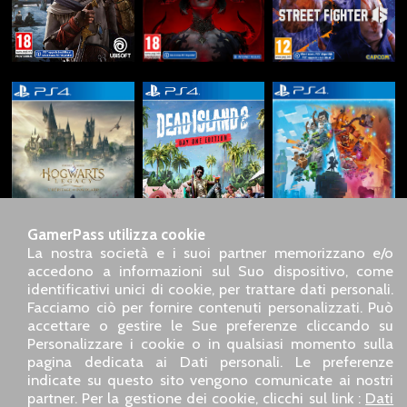
GamerPass utilizza cookie
La nostra società e i suoi partner memorizzano e/o
accedono a informazioni sul Suo dispositivo, come
identificativi unici di cookie, per trattare dati personali.
SARL GDN GamerPass, Servizio clienti telefonico : +33 1 85
Facciamo ciò per fornire contenuti personalizzati. Può
09 18 80
accettare o gestire le Sue preferenze cliccando su
Il nostro indirizzo : 5 chemin de Daru 26100 Romans sur
Personalizzare i cookie o in qualsiasi momento sulla
Isère (France)
pagina dedicata ai Dati personali. Le preferenze
Il nostro indirizzo e-mail :
pro@gamerpass.it
indicate su questo sito vengono comunicate ai nostri
partner. Per la gestione dei cookie, clicchi sul link :
Dati