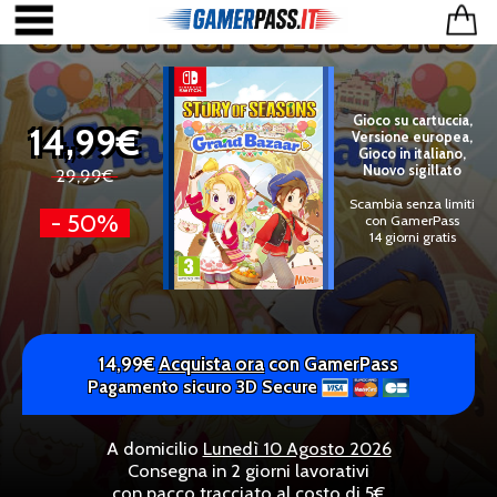
Gioco su cartuccia,
14,99€
Versione europea,
Gioco in italiano,
Nuovo sigillato
29,99€
Scambia senza limiti
- 50%
con GamerPass
14 giorni gratis
14,99€
Acquista ora
con GamerPass
Pagamento sicuro 3D Secure
A domicilio
Lunedì 10 Agosto 2026
Consegna in 2 giorni lavorativi
con pacco tracciato al costo di 5€