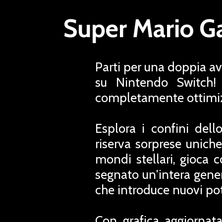
Super Mario Ga
Parti per una doppia a
su Nintendo Switch! 
completamente ottimizza
Esplora i confini dell
riserva sorprese unich
mondi stellari, gioca 
segnato un'intera gener
che introduce nuovi pote
Con grafica aggiornata