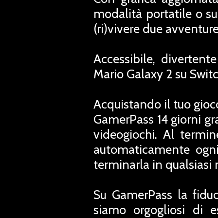
modalità portatile o s
(ri)vivere due avventur
Accessibile, diverten
Mario Galaxy 2 su Switch
Acquistando il tuo gioc
GamerPass 14 giorni grat
videogiochi. Al termi
automaticamente ogni
terminarla in qualsias
Su GamerPass la fiduc
siamo orgogliosi di e