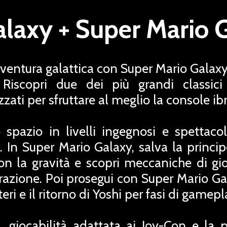
laxy + Super Mario 
vventura galattica con Super Mario Galaxy
Riscopri due dei più grandi classici
ti per sfruttare al meglio la console ib
o spazio in livelli ingegnosi e spettaco
e. In Super Mario Galaxy, salva la princ
con la gravità e scopri meccaniche di gi
azione. Poi prosegui con Super Mario Gal
ri e il ritorno di Yoshi per fasi di gamepl
, giocabilità adattata ai Joy-Con e la po