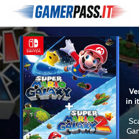
Ve
in i
Sc
Gam