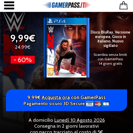
Disco BluRay, Versione
9,99€
europea, Gioco in
italiano, Nuovo
sigillato
24,99€
Scambia senza limiti
- 60%
con GamerPass
14 giorni gratis
9,99€
Acquista ora
con GamerPass
Pagamento sicuro 3D Secure
A domicilio
Lunedì 10 Agosto 2026
Consegna in 2 giorni lavorativi
con pacco tracciato al costo di 5€