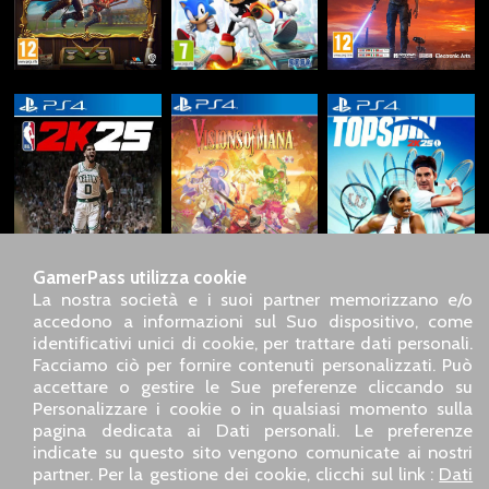
GamerPass utilizza cookie
La nostra società e i suoi partner memorizzano e/o
accedono a informazioni sul Suo dispositivo, come
identificativi unici di cookie, per trattare dati personali.
SARL GDN GamerPass, Servizio clienti telefonico : +33 1 85
Facciamo ciò per fornire contenuti personalizzati. Può
09 18 80
accettare o gestire le Sue preferenze cliccando su
Il nostro indirizzo : 5 chemin de Daru 26100 Romans sur
Personalizzare i cookie o in qualsiasi momento sulla
Isère (France)
pagina dedicata ai Dati personali. Le preferenze
Il nostro indirizzo e-mail :
pro@gamerpass.it
indicate su questo sito vengono comunicate ai nostri
partner. Per la gestione dei cookie, clicchi sul link :
Dati
Home
-
Area Clienti
-
Contatti
-
Note legali