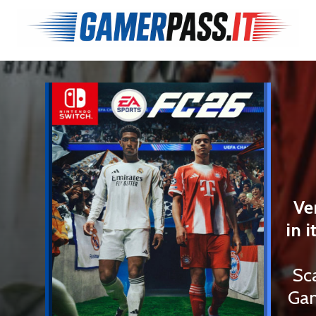
Ve
in i
Sc
Gam